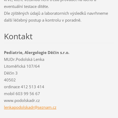
eventuální testace dítěte.
Dle zjištěných údajů a laboratorních výsledků navrhneme
další léčebný postup a kontrolu v poradně.
Kontakt
Pediatrie, Alergologie Děčín s.r.o.
MUDr.Podolská Lenka
Litoměřická 107/64
Děčín 3
40502
ordinace 412 513 414
mobil 603 99 56 67
www.podolskadr.cz
lenkapod
olskadr@
seznam.c
z