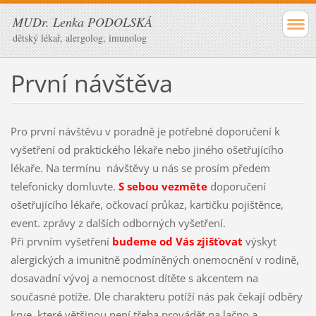
MUDr. Lenka PODOLSKÁ
dětský lékař, alergolog, imunolog
První návštěva
Pro první návštěvu v poradně je potřebné doporučení k
vyšetření od praktického lékaře nebo jiného ošetřujícího
lékaře. Na termínu návštěvy u nás se prosím předem
telefonicky domluvte.
S sebou vezměte
doporučení
ošetřujícího lékaře, očkovací průkaz, kartičku pojištěnce,
event. zprávy z dalších odborných vyšetření.
Při prvním vyšetření
budeme od Vás zjišťovat
výskyt
alergických a imunitně podmíněných onemocnění v rodině,
dosavadní vývoj a nemocnost dítěte s akcentem na
současné potíže. Dle charakteru potíží nás pak čekají odběry
krve, které většinou není třeba provádět na lačno a